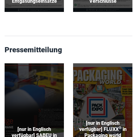
Entgasungseinsätze
Verschlüsse
Pressemitteilung
[nur in Englisch
[nur in Englisch
®
verfügbar] SABEU in
in
verfügbar] FLUXX
Inside Industry Dec
Packaging world
2021
SEP2021
Download
Download
[nur in Englisch
®
[nur in Englisch
verfügbar] FLUXX
in
verfügbar] SABEU in
Packaging world