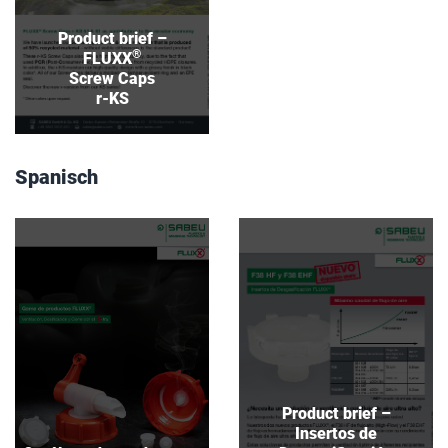
Download
Product brief –
®
FLUXX
Screw Caps
r-KS
Spanisch
Catálogo de productos
Product brief –
–
Insertos de
®
Packaging
FLUXX
Desgasificación
®
F38 HF and
FLUXX
EHF
Download
Download
Product brief –
Insertos de