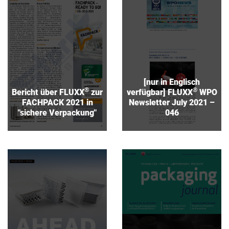
®
zur FACHPACK 2021 in
verfügbar] FLUXX
"sichere Verpackung"
WPO Newsletter July
2021 – 046
Download
Download
[nur in Englisch
®
®
Bericht über FLUXX
zur
verfügbar] FLUXX
WPO
FACHPACK 2021 in
Newsletter July 2021 –
"sichere Verpackung"
046
®
[nur in Englisch
Bericht über FLUXX
®
verfügbar] FLUXX
Verpackungsmittel im
statement with Fischer
"packaging journal"
Söhne in inside:industry
Download