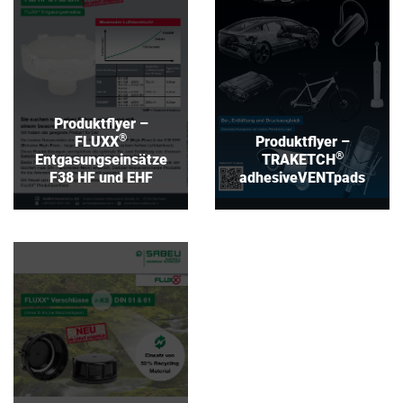
Entgasungseinsätze
adhesiveVENTpads
F38 HF und EHF
Download
Download
Produktflyer –
®
FLUXX
Produktflyer –
®
Entgasungseinsätze
TRAKETCH
F38 HF und EHF
adhesiveVENTpads
Produktflyer –
®
FLUXX
Kanisterverschlüsse
r-KS
Download