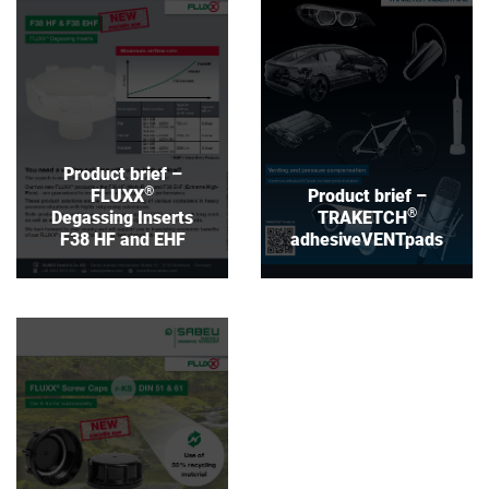
FLUXX
TRAKETCH
Degassing Inserts
adhesiveVENTpads
F38 HF and EHF
Download
Download
Product brief –
®
FLUXX
Product brief –
®
Degassing Inserts
TRAKETCH
F38 HF and EHF
adhesiveVENTpads
Product brief –
®
FLUXX
Screw Caps
r-KS