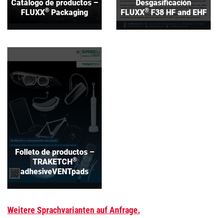
Catálogo de productos –
Desgasificación
®
®
FLUXX
Packaging
FLUXX
F38 HF and EHF
Folleto de productos –
®
TRAKETCH
adhesiveVENTpads
Download
Folleto de productos –
®
TRAKETCH
adhesiveVENTpads
Weitere Sprachvarianten auf Anfrage.