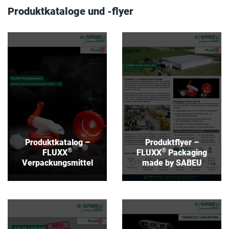
Produktkataloge und -flyer
Produktkatalog –
Produktflyer –
®
®
FLUXX
Packaging
FLUXX
Verpackungsmittel
made by SABEU
Download
Download
Produktkatalog –
Produktflyer –
®
®
FLUXX
FLUXX
Packaging
Verpackungsmittel
made by SABEU
Produktflyer –
Produktflyer –
®
®
FLUXX
TRAKETCH