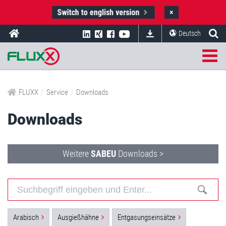
Switch to english version
×
Deutsch
/
/
FLUXX
Service
Downloads
Downloads
Weitere
SABEU
Downloads >
Arabisch
Ausgießhähne
Entgasungseinsätze