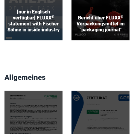
Download
[nur in Englisch
®
®
verfügbar] FLUXX
Bericht über FLUXX
statement with Fischer
Verpackungsmittel im
Söhne in inside:industry
"packaging journal"
Allgemeines
Lieferantenkodex
Zertifikat
für externe Anbieter
ISO 9001:2015
Download
Download