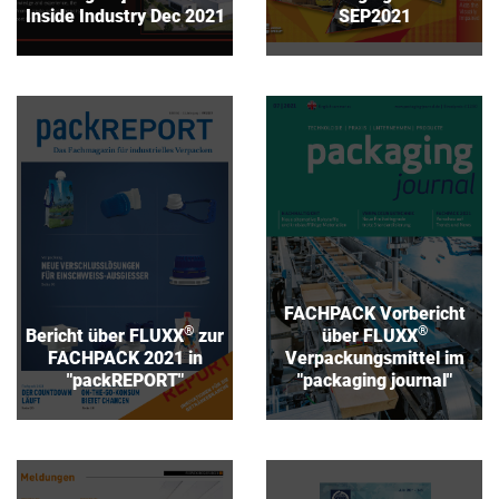
Inside Industry Dec 2021
SEP2021
®
Bericht über FLUXX
FACHPACK Vorbericht
®
zur FACHPACK 2021 in
über FLUXX
"packREPORT"
Verpackungsmittel im
"packaging journal"
Download
Download
FACHPACK Vorbericht
®
®
Bericht über FLUXX
zur
über FLUXX
FACHPACK 2021 in
Verpackungsmittel im
"packREPORT"
"packaging journal"
®
Bericht über FLUXX
[nur in Englisch