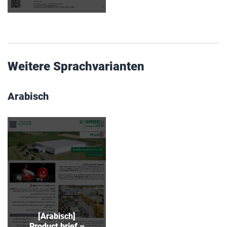
Weitere Sprachvarianten
Arabisch
[Arabisch]
Product brief –
®
Packaging
FLUXX
made by SABEU
Download
[Arabisch]
Product brief –