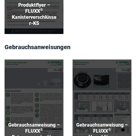
Produktflyer –
®
FLUXX
Kanisterverschlüsse
r-KS
Gebrauchsanweisungen
Gebrauchsanweisung –
Gebrauchsanweisung –
®
®
FLUXX
FLUXX
Entgasungseinsätze
Verschlüsse
Download
Download
Gebrauchsanweisung –
Gebrauchsanweisung –
®
®
FLUXX
FLUXX