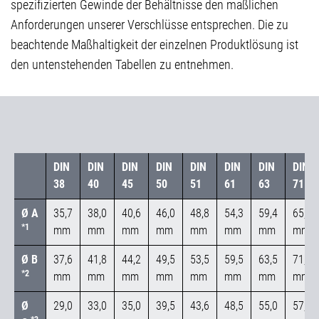
spezifizierten Gewinde der Behältnisse den maßlichen
Anforderungen unserer Verschlüsse entsprechen. Die zu
beachtende Maßhaltigkeit der einzelnen Produktlösung ist
den untenstehenden Tabellen zu entnehmen.
DIN
DIN
DIN
DIN
DIN
DIN
DIN
DIN
38
40
45
50
51
61
63
71
Ø A
35,7
38,0
40,6
46,0
48,8
54,3
59,4
65,0
*1
mm
mm
mm
mm
mm
mm
mm
mm
Ø B
37,6
41,8
44,2
49,5
53,5
59,5
63,5
71,0
*2
mm
mm
mm
mm
mm
mm
mm
mm
Ø
29,0
33,0
35,0
39,5
43,6
48,5
55,0
57,4