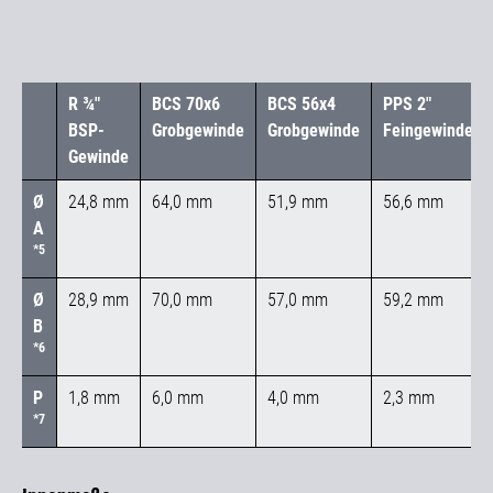
R ¾"
BCS 70x6
BCS 56x4
PPS 2"
BSP-
Grobgewinde
Grobgewinde
Feingewinde
Gewinde
Ø
24,8 mm
64,0 mm
51,9 mm
56,6 mm
A
*5
Ø
28,9 mm
70,0 mm
57,0 mm
59,2 mm
B
*6
P
1,8 mm
6,0 mm
4,0 mm
2,3 mm
*7