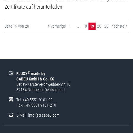
Zertifikate auf herunterladen.
Seite 19 von 20
vorherige
1
…
18
19
20
20
nächste
®
FLUXX
made by
SABEU GmbH & Co. KG
Detlev-Karsten-Rohwedder-Str. 10
37154 Northeim, Deutschland
Tel: +49 5551 9101-00
Fax: +49 5551 9101-210
E-Mail:
info (at) sabeu.com