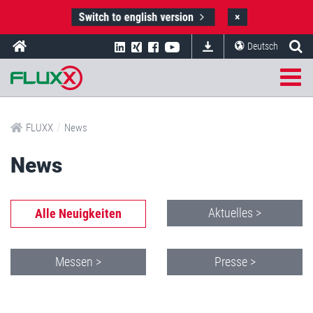
Switch to english version
×
Deutsch
/
FLUXX
News
News
Aktuelles >
Alle Neuigkeiten
Messen >
Presse >