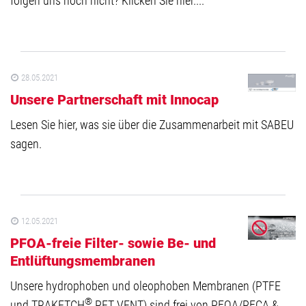
folgen uns noch nicht? Klicken Sie hier....
28.05.2021
Unsere Partnerschaft mit Innocap
Lesen Sie hier, was sie über die Zusammenarbeit mit SABEU
sagen.
12.05.2021
PFOA-freie Filter- sowie Be- und
Entlüftungsmembranen
Unsere hydrophoben und oleophoben Membranen (PTFE
®
und TRAKETCH
PET VENT) sind frei von PFOA/PFCA &