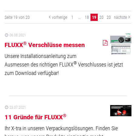
Seite 19 von 20
vorherige
1
…
18
19
20
20
nächste
06.08.2021
®
FLUXX
Verschlüsse messen
Unsere Installationsanleitung zum
®
Ausmessen des richtigen FLUXX
Verschlusses ist jetzt
zum Download verfügbar!
23.07.2021
®
11 Gründe für FLUXX
Ihr X-tra in unseren Verpackungslösungen. Finden Sie